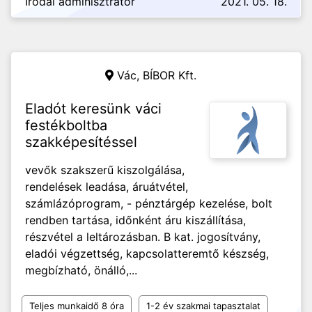
Irodai adminisztrátor
2021. 05. 18.
Vác,
BÍBOR Kft.
Eladót keresünk váci
festékboltba
szakképesítéssel
vevők szakszerű kiszolgálása,
rendelések leadása, áruátvétel,
számlázóprogram, - pénztárgép kezelése, bolt
rendben tartása, időnként áru kiszállítása,
részvétel a leltározásban. B kat. jogosítvány,
eladói végzettség, kapcsolatteremtő készség,
megbízható, önálló,...
Teljes munkaidő 8 óra
1-2 év szakmai tapasztalat