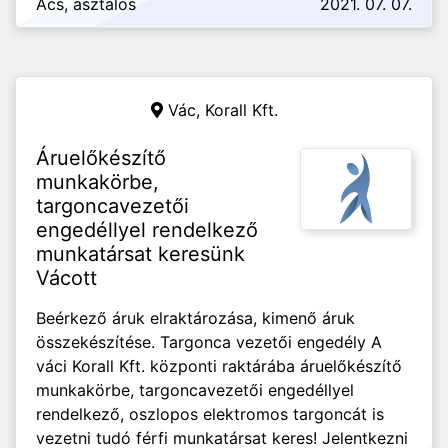
Ács, asztalos
2021. 07. 07.
Vác,
Korall Kft.
Áruelőkészítő
munkakörbe,
targoncavezetői
engedéllyel rendelkező
munkatársat keresünk
Vácott
Beérkező áruk elraktározása, kimenő áruk
összekészítése. Targonca vezetői engedély A
váci Korall Kft. központi raktárába áruelőkészítő
munkakörbe, targoncavezetői engedéllyel
rendelkező, oszlopos elektromos targoncát is
vezetni tudó férfi munkatársat keres! Jelentkezni