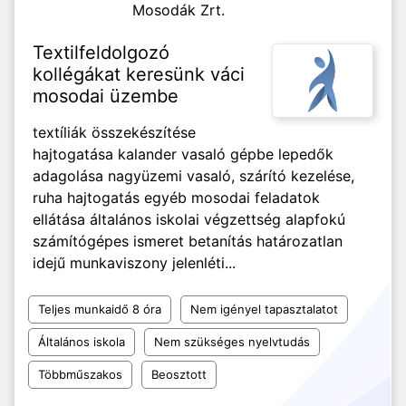
Mosodák Zrt.
Textilfeldolgozó
kollégákat keresünk váci
mosodai üzembe
textíliák összekészítése
hajtogatása kalander vasaló gépbe lepedők
adagolása nagyüzemi vasaló, szárító kezelése,
ruha hajtogatás egyéb mosodai feladatok
ellátása általános iskolai végzettség alapfokú
számítógépes ismeret betanítás határozatlan
idejű munkaviszony jelenléti...
Teljes munkaidő 8 óra
Nem igényel tapasztalatot
Általános iskola
Nem szükséges nyelvtudás
Többműszakos
Beosztott