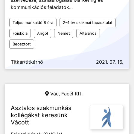
szervezése, szállásfoglalás Marketing és
kommunikációs feladatok...
Teljes munkaidő 8 óra
2-4 év szakmai tapasztalat
Főiskola
Angol
Német
Általános
Beosztott
Titkár/titkárnő
2021. 07. 16.
Vác,
Facél Kft.
Asztalos szakmunkás
kollégákat keresünk
Vácott