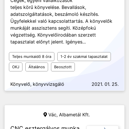
Cégek, egyéni vállalkozások
teljes körű könyvelése. Bevallások,
adatszolgáltatások, beszámoló készítés.
Ügyfelekkel való kapcsolattartás. A könyvelők
munkáját asszisztens segíti. Középfokú
végzettség. Könyvelőirodában szerzett
tapasztalat előnyt jelent. Igényes...
Teljes munkaidő 8 óra
1-2 év szakmai tapasztalat
OKJ
Általános
Beosztott
Könyvelő, könyvvizsgáló
2021. 01. 25.
Vác,
Albametál Kft.
CNC esztergályos munka