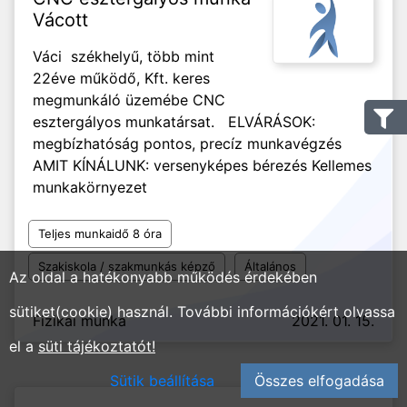
Vácott
Váci székhelyű, több mint
22éve működő, Kft. keres
megmunkáló üzemébe CNC
esztergályos munkatársat. ELVÁRÁSOK:
megbízhatóság pontos, precíz munkavégzés
AMIT KÍNÁLUNK: versenyképes bérezés Kellemes
munkakörnyezet
Teljes munkaidő 8 óra
Szakiskola / szakmunkás képző
Általános
Az oldal a hatékonyabb működés érdekében
sütiket(cookie) használ. További információkért olvassa
Fizikai munka
2021. 01. 15.
el a
süti tájékoztatót!
Sütik beállítása
Összes elfogadása