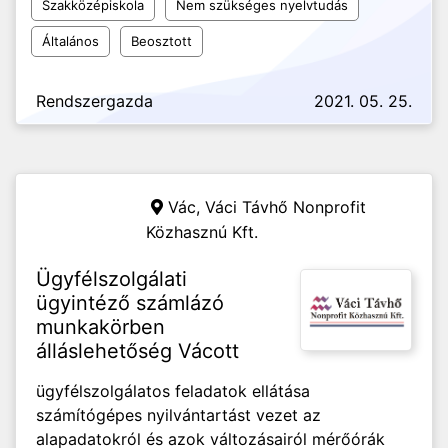
Szakközépiskola
Nem szükséges nyelvtudás
Általános
Beosztott
Rendszergazda
2021. 05. 25.
Vác,
Váci Távhő Nonprofit
Közhasznú Kft.
Ügyfélszolgálati
ügyintéző számlázó
munkakörben
álláslehetőség Vácott
ügyfélszolgálatos feladatok ellátása
számítógépes nyilvántartást vezet az
alapadatokról és azok változásairól mérőórák