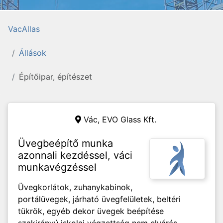
VacAllas
Állások
Építőipar, építészet
Vác,
EVO Glass Kft.
Üvegbeépítő munka
azonnali kezdéssel, váci
munkavégzéssel
Üvegkorlátok, zuhanykabinok,
portálüvegek, járható üvegfelületek, beltéri
tükrök, egyéb dekor üvegek beépítése