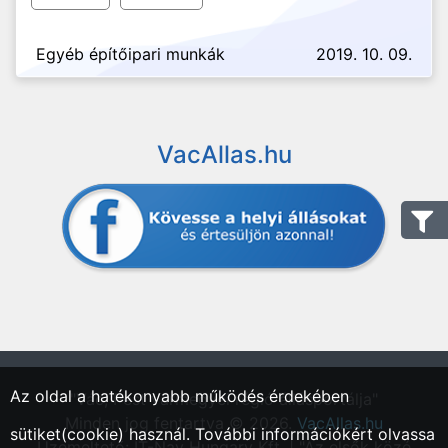
Egyéb építőipari munkák
2019. 10. 09.
VacAllas.hu
Az oldal a hatékonyabb működés érdekében
"Vác, Pest vármegyei régió állásportálja"
Minden jog fentartva © 2026.
VacAllas.hu
sütiket(cookie) használ. További információkért olvassa
Üzemeltető: IT-Nav Hungary Kft. | "Az elsők közé