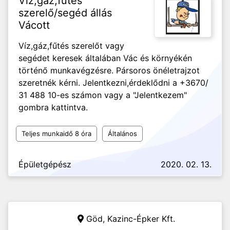
Víz,gáz,fűtés
szerelő/segéd állás
Vácott
Víz,gáz,fűtés szerelőt vagy
segédet keresek általában Vác és környékén
történő munkavégzésre. Pársoros önéletrajzot
szeretnék kérni. Jelentkezni,érdeklődni a +3670/
31 488 10-es számon vagy a "Jelentkezem"
gombra kattintva.
Teljes munkaidő 8 óra
Általános
Épületgépész
2020. 02. 13.
Göd,
Kazinc-Épker Kft.