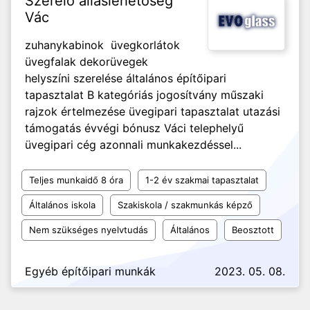
Szerelő álláslehetőség
Vác
zuhanykabinok üvegkorlátok
üvegfalak dekorüvegek
helyszíni szerelése általános építőipari
tapasztalat B kategóriás jogosítvány műszaki
rajzok értelmezése üvegipari tapasztalat utazási
támogatás évvégi bónusz Váci telephelyű
üvegipari cég azonnali munkakezdéssel...
Teljes munkaidő 8 óra
1-2 év szakmai tapasztalat
Általános iskola
Szakiskola / szakmunkás képző
Nem szükséges nyelvtudás
Általános
Beosztott
Egyéb építőipari munkák
2023. 05. 08.