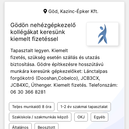
Göd,
Kazinc-Épker Kft.
Gödön nehézgépkezelő
kollégákat keresünk
kiemelt fizetéssel
Tapasztalt legyen. Kiemelt
fizetés, szükség esetén szállás és utazás
biztosítása. Gödre építkezésre hosszútávú
munkára keresünk gépkezelőket: Lánctalpas
forgókotró (Dooshan,Cobelco), JCB3CX,
JCB4XC, Úthenger. Kiemelt fizetés. Telefonszám:
06 30 366 8281
Teljes munkaidő 8 óra
1-2 év szakmai tapasztalat
Szakiskola / szakmunkás képző
OKJ
Egyéb
Általános
Beosztott