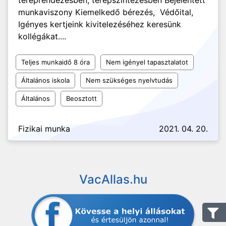
tereprendezésben, terepszintezésben Bejelentett
munkaviszony Kiemelkedő bérezés, Védőital,
Igényes kertjeink kivitelezéséhez keresünk
kollégákat....
Teljes munkaidő 8 óra
Nem igényel tapasztalatot
Általános iskola
Nem szükséges nyelvtudás
Általános
Beosztott
Fizikai munka
2021. 04. 20.
VacAllas.hu