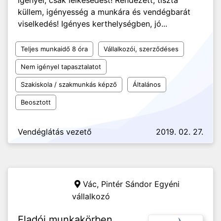
igényel, csak lelkesedést! Rendezett, tiszta
küllem, igényesség a munkára és vendégbarát
viselkedés! Igényes kerthelységben, jó...
Teljes munkaidő 8 óra
Vállalkozói, szerződéses
Nem igényel tapasztalatot
Szakiskola / szakmunkás képző
Általános
Beosztott
Vendéglátás vezető
2019. 02. 27.
Vác,
Pintér Sándor Egyéni
vállalkozó
Eladói munkakörben