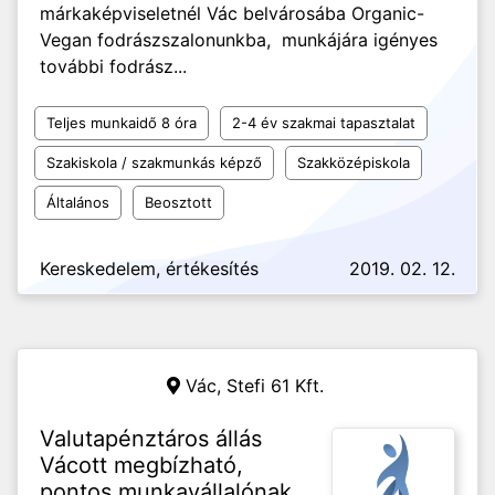
márkaképviseletnél Vác belvárosába Organic-
Vegan fodrászszalonunkba, munkájára igényes
további fodrász...
Teljes munkaidő 8 óra
2-4 év szakmai tapasztalat
Szakiskola / szakmunkás képző
Szakközépiskola
Általános
Beosztott
Kereskedelem, értékesítés
2019. 02. 12.
Vác,
Stefi 61 Kft.
Valutapénztáros állás
Vácott megbízható,
pontos munkavállalónak