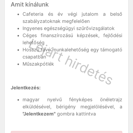
Amit kínálunk
Cafeteria és év végi jutalom a belső
szabályzatoknak megfelelően
Ingyenes egészségügyi szűrővizsgálatok
Céges finanszírozású képzések, fejlődési
lehetőség
Hosszú távú munkalehetőség egy támogató
csapatban
Műszakpótlék
Jelentkezés:
magyar nyelvű fényképes önéletrajz
elküldésével, bérigény megjelölésével, a
"Jelentkezem"
gombra kattintva