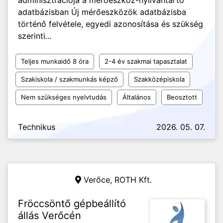
adminisztrációja a mérőeszköz-nyilvántartó
adatbázisban Új mérőeszközök adatbázisba
történő felvétele, egyedi azonosítása és szükség
szerinti...
Teljes munkaidő 8 óra
2-4 év szakmai tapasztalat
Szakiskola / szakmunkás képző
Szakközépiskola
Nem szükséges nyelvtudás
Általános
Beosztott
Technikus
2026. 05. 07.
Verőce,
ROTH Kft.
Fröccsöntő gépbeállító
állás Verőcén