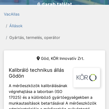
6 darab találat
VacAllas
Állások
Gyártás, termelés, operátor
Göd,
KÖR Innovatív Zrt.
Kalibráló technikus állás
Gödön
A mérőeszközök kalibrálásának
végrehajtása a laborban (ISO
17025) és a különböző gyártóegységekben a
munkautasítások betartásával A mérőeszközök