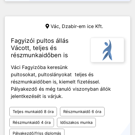
Vác,
Dzabir-em ice Kft.
Fagyizói pultos állás
Vácott, teljes és
részmunkaidőben is
Váci Fagyizóba keresünk
pultosokat, pultoslányokat teljes és
részmunkaidőben is, kiemelt fizetéssel.
Pályakezdő és még tanuló viszonyban állók
jelentkezését is várjuk.
Teljes munkaidő 8 óra
Részmunkaidő 6 óra
Részmunkaidő 4 óra
Időszakos munka
Pályakezdő/friss diplomás