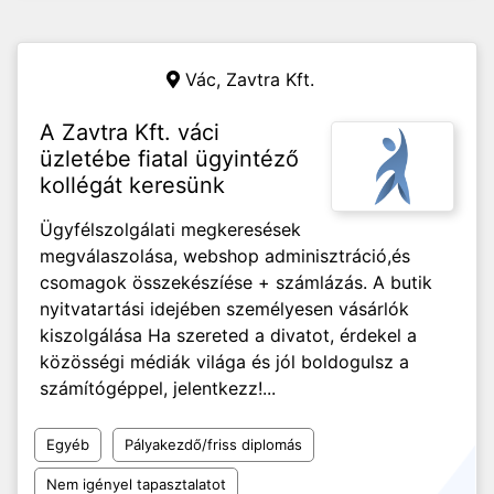
Vác,
Zavtra Kft.
A Zavtra Kft. váci
üzletébe fiatal ügyintéző
kollégát keresünk
Ügyfélszolgálati megkeresések
megválaszolása, webshop adminisztráció,és
csomagok összekészíése + számlázás. A butik
nyitvatartási idejében személyesen vásárlók
kiszolgálása Ha szereted a divatot, érdekel a
közösségi médiák világa és jól boldogulsz a
számítógéppel, jelentkezz!...
Egyéb
Pályakezdő/friss diplomás
Nem igényel tapasztalatot