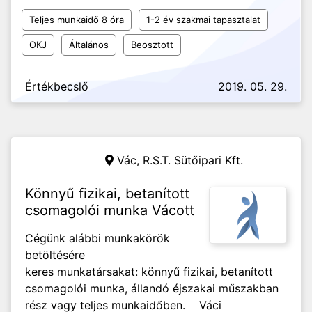
Teljes munkaidő 8 óra
1-2 év szakmai tapasztalat
OKJ
Általános
Beosztott
Értékbecslő
2019. 05. 29.
Vác,
R.S.T. Sütőipari Kft.
Könnyű fizikai, betanított
csomagolói munka Vácott
Cégünk alábbi munkakörök
betöltésére
keres munkatársakat: könnyű fizikai, betanított
csomagolói munka, állandó éjszakai műszakban
rész vagy teljes munkaidőben. Váci