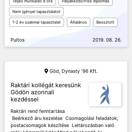
Teljes munkaidő 8 óra
Pályakezdő/friss diplomás
Nem igényel tapasztalatot
1-2 év szakmai tapasztalat
Általános
Beosztott
Pultos
2019. 08. 26.
Göd,
Dynasty '96 Kft.
Raktári kollégát keresünk
Gödön azonnali
kezdéssel
Raktári rend fenntartása
Beérkező áru kezelése Csomagolási feladatok,
postacsomagok készítése Leltározásban való