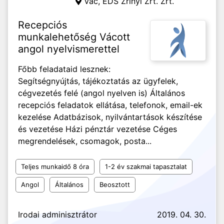
Vác,
EDS Zrínyi Zrt. Zrt.
Recepciós
munkalehetőség Vácott
angol nyelvismerettel
Főbb feladataid lesznek:
Segítségnyújtás, tájékoztatás az ügyfelek,
cégvezetés felé (angol nyelven is) Általános
recepciós feladatok ellátása, telefonok, email-ek
kezelése Adatbázisok, nyilvántartások készítése
és vezetése Házi pénztár vezetése Céges
megrendelések, csomagok, posta...
Teljes munkaidő 8 óra
1-2 év szakmai tapasztalat
Angol
Általános
Beosztott
Irodai adminisztrátor
2019. 04. 30.