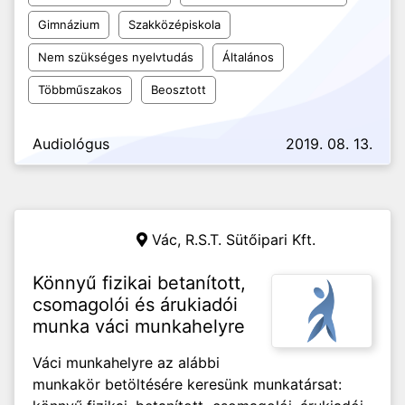
Gimnázium
Szakközépiskola
Nem szükséges nyelvtudás
Általános
Többműszakos
Beosztott
Audiológus
2019. 08. 13.
Vác,
R.S.T. Sütőipari Kft.
Könnyű fizikai betanított,
csomagolói és árukiadói
munka váci munkahelyre
Váci munkahelyre az alábbi
munkakör betöltésére keresünk munkatársat: