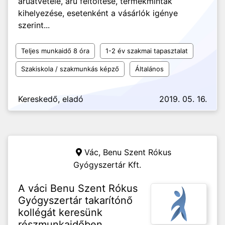
áruátvétele, áru feltöltése, termékminták
kihelyezése, esetenként a vásárlók igénye
szerint...
Teljes munkaidő 8 óra
1-2 év szakmai tapasztalat
Szakiskola / szakmunkás képző
Általános
Kereskedő, eladó
2019. 05. 16.
Vác,
Benu Szent Rókus
Gyógyszertár Kft.
A váci Benu Szent Rókus
Gyógyszertár takarítónő
kollégát keresünk
részmunkaidőben