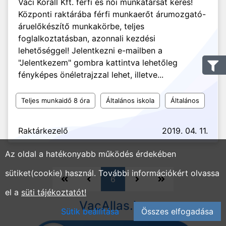
Váci Korall Kft. férfi és női munkatársat keres!
Központi raktárába férfi munkaerőt árumozgató-
áruelőkészítő munkakörbe, teljes
foglalkoztatásban, azonnali kezdési
lehetőséggel! Jelentkezni e-mailben a
"Jelentkezem" gombra kattintva lehetőleg
fényképes önéletrajzzal lehet, illetve...
Teljes munkaidő 8 óra
Általános iskola
Általános
Raktárkezelő
2019. 04. 11.
Az oldal a hatékonyabb működés érdekében
sütiket(cookie) használ. További információkért olvassa
6
el a
süti tájékoztatót!
VacAllas.hu
Sütik beállítása
Összes elfogadása