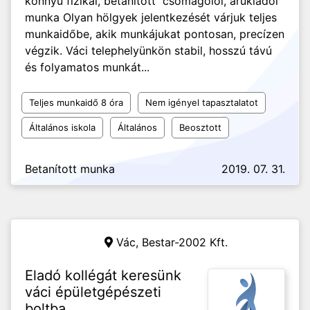
könnyű fizikai, betanított csomagolói, árukiadói
munka Olyan hölgyek jelentkezését várjuk teljes
munkaidőbe, akik munkájukat pontosan, precízen
végzik. Váci telephelyünkön stabil, hosszú távú
és folyamatos munkát...
Teljes munkaidő 8 óra
Nem igényel tapasztalatot
Általános iskola
Általános
Beosztott
Betanított munka
2019. 07. 31.
Vác,
Bestar-2002 Kft.
Eladó kollégát keresünk
váci épületgépészeti
boltba