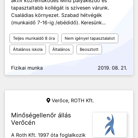
aktív közreműködés Mind pályakezdő és
tapasztaltabb kollégát is szívesen várunk.
Családias környezet. Szabad hétvégék
(munkaidő 7-16-ig /ebédidő). Keresünk...
Teljes munkaidő 8 óra
Nem igényel tapasztalatot
Általános iskola
Általános
Beosztott
Fizikai munka
2019. 08. 21.
Verőce,
ROTH Kft.
Minőségellenőr állás
Verőcén
A Roth Kft. 1997 óta foglalkozik