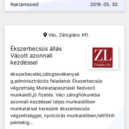
Raktárkezelő
2019. 05. 30.
Vác,
Záloglánc Kft.
Ékszerbecsüs állás
Vácott azonnali
kezdéssel
ékszerbecslés,zálogtevékenysé
g,adminisztrációs feladatok Ékszerbecsüs
végzettség Munkatapasztalat Kedvező
munkaidő,jó fizetés. Váci zálogfiókunkba
azonnali kezdéssel teljes munkaidőben
munkatársat keresünk ékszerbecsüs
végzettséggel, nyolcórás munkaidőben,hétfőtől
péntekig...