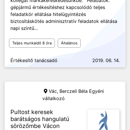
kollégát márkakereskedésünkbe. Feladatok:
gépjármű értékesítéshez kapcsolódó teljes
feladatkör ellátása hitelügyintézés
biztosításkötés adminisztratív feladatok ellátása
napi szintű...
Teljes munkaidő 8 óra
Általános
Értékesítő tanácsadó
2019. 06. 14.
Vác,
Berczeli Béla Egyéni
vállalkozó
Pultost keresek
barátságos hangulatú
sörözőmbe Vácon