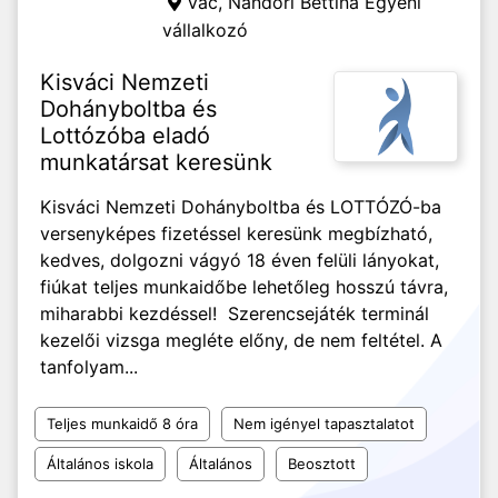
Vác,
Nándori Bettina Egyéni
vállalkozó
Kisváci Nemzeti
Dohányboltba és
Lottózóba eladó
munkatársat keresünk
Kisváci Nemzeti Dohányboltba és LOTTÓZÓ-ba
versenyképes fizetéssel keresünk megbízható,
kedves, dolgozni vágyó 18 éven felüli lányokat,
fiúkat teljes munkaidőbe lehetőleg hosszú távra,
miharabbi kezdéssel! Szerencsejáték terminál
kezelői vizsga megléte előny, de nem feltétel. A
tanfolyam...
Teljes munkaidő 8 óra
Nem igényel tapasztalatot
Általános iskola
Általános
Beosztott