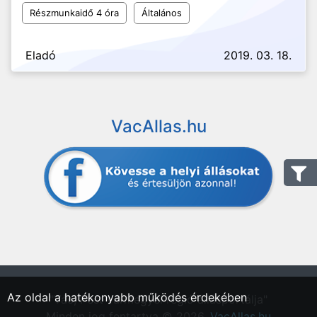
Részmunkaidő 4 óra
Általános
Eladó
2019. 03. 18.
VacAllas.hu
Az oldal a hatékonyabb működés érdekében
"Vác, Pest vármegyei régió állásportálja"
Minden jog fentartva © 2026.
VacAllas.hu