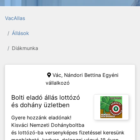
VacAllas
Állások
Diákmunka
Vác,
Nándori Bettina Egyéni
vállalkozó
Bolti eladó állás lottózó
és dohány üzletben
Gyere hozzánk eladónak!
Kisváci Nemzeti Dohányboltba
és lottózó-ba versenyképes fizetéssel keresünk