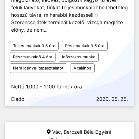
megbízható, kedves, dolgozni vágyó 18 éven
felüli lányokat, fiúkat teljes munkaidőbe lehetőleg
hosszú távra, miharabbi kezdéssel! :)
Szerencsejáték terminál kezelői vizsga megléte
előny, de nem...
Teljes munkaidő 8 óra
Részmunkaidő 6 óra
Részmunkaidő 4 óra
Időszakos munka
Nem igényel tapasztalatot
Általános
Nettó 1.000 - 1.100 forint / óra
Eladó
2020. 05. 25.
Vác,
Berczeli Béla Egyéni