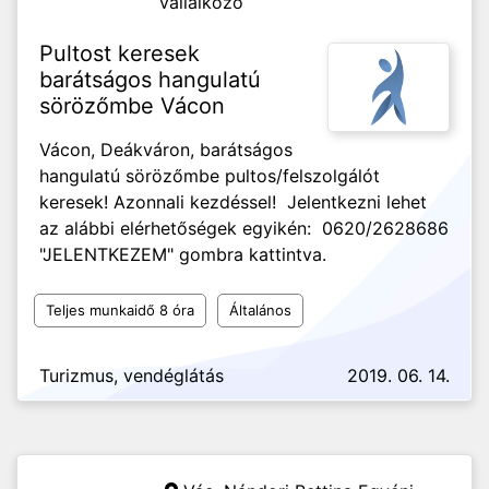
vállalkozó
Pultost keresek
barátságos hangulatú
sörözőmbe Vácon
Vácon, Deákváron, barátságos
hangulatú sörözőmbe pultos/felszolgálót
keresek! Azonnali kezdéssel! Jelentkezni lehet
az alábbi elérhetőségek egyikén: 0620/2628686
"JELENTKEZEM" gombra kattintva.
Teljes munkaidő 8 óra
Általános
Turizmus, vendéglátás
2019. 06. 14.