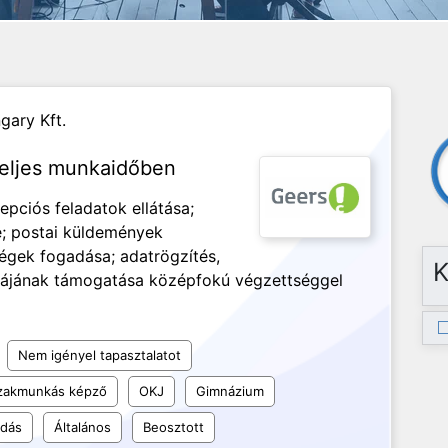
gary Kft.
 teljes munkaidőben
cepciós feladatok ellátása;
e; postai küldemények
dégek fogadása; adatrögzítés,
K
nkájának támogatása középfokú végzettséggel
Nem igényel tapasztalatot
szakmunkás képző
OKJ
Gimnázium
udás
Általános
Beosztott