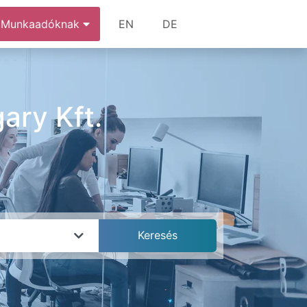
Munkaadóknak
EN
DE
ary Kft.