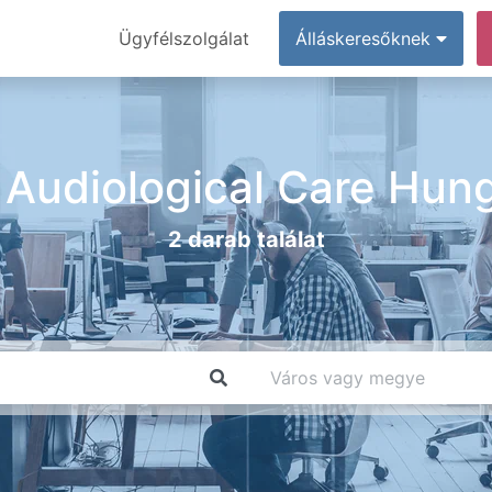
Ügyfélszolgálat
Álláskeresőknek
Audiological Care Hung
2 darab találat