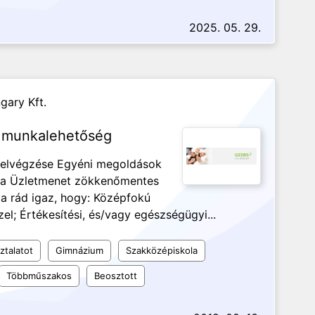
2025. 05. 29.
gary Kft.
i munkalehetőség
k elvégzése Egyéni megoldások
ása Üzletmenet zökkenőmentes
Ha rád igaz, hogy: Középfokú
l; Értékesítési, és/vagy egészségügyi...
ztalatot
Gimnázium
Szakközépiskola
Többműszakos
Beosztott