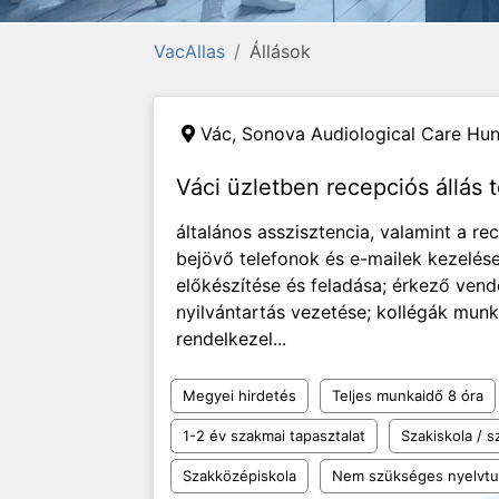
VacAllas
Állások
Vác,
Sonova Audiological Care Hun
Váci üzletben recepciós állás
általános asszisztencia, valamint a re
bejövő telefonok és e-mailek kezelés
előkészítése és feladása; érkező ven
nyilvántartás vezetése; kollégák mu
rendelkezel...
Megyei hirdetés
Teljes munkaidő 8 óra
1-2 év szakmai tapasztalat
Szakiskola / 
Szakközépiskola
Nem szükséges nyelvt