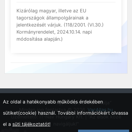
Kizárólag magyar, illetve az EU
tagországok állampolgárainak a
jelentkezését várjuk. (118/2001. (VI.30.)
Kormányrendelet, 2024.10.14. napi
módosítása alapján.)
Az oldal a hatékonyabb működés érdekében
"Vác, Pest vármegyei régió állásportálja"
Minden jog fentartva © 2026.
VacAllas.hu
sütiket(cookie) használ. További információkért olvassa
Üzemeltető: IT-Nav Hungary Kft. | "Az elsők közé
navigáljuk!"
el a
süti tájékoztatót!