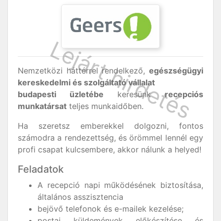
Nemzetközi háttérrel rendelkező,
egészségügyi
kereskedelmi és szolgáltató vállalat
budapesti üzletébe
keresünk
recepciós
munkatársat
teljes munkaidőben.
Ha szeretsz emberekkel dolgozni, fontos
számodra a rendezettség, és örömmel lennél egy
profi csapat kulcsembere, akkor nálunk a helyed!
Feladatok
A recepció napi működésének biztosítása,
általános asszisztencia
bejövő telefonok és e-mailek kezelése;
postai küldemények előkészítése és