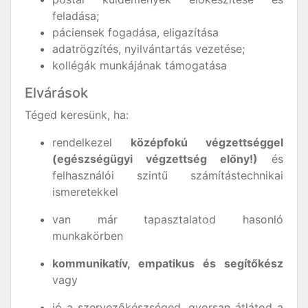
feladása;
páciensek fogadása, eligazítása
adatrögzítés, nyilvántartás vezetése;
kollégák munkájának támogatása
Elvárások
Téged keresünk, ha:
rendelkezel
középfokú végzettséggel
(egészségügyi végzettség előny!)
és
felhasználói szintű számítástechnikai
ismeretekkel
van már tapasztalatod hasonló
munkakörben
kommunikatív, empatikus és segítőkész
vagy
jó a szervezőkészséged, gyorsan átlátod a