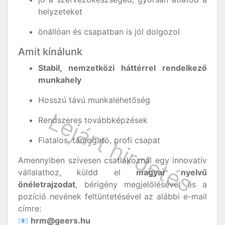
helyzeteket
önállóan és csapatban is jól dolgozol
Amit kínálunk
Stabil, nemzetközi háttérrel rendelkező
munkahely
Hosszú távú munkalehetőség
Rendszeres továbbképzések
Fiatalos, támogató, profi csapat
Amennyiben szívesen csatlakoznál egy innovatív
vállalathoz, küldd el
magyar nyelvű
önéletrajzodat
, bérigény megjelölésével és a
pozíció nevének feltüntetésével az alábbi e-mail
címre:
📧
hrm@geers.hu