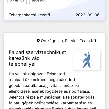
Általános
Beosztott
Tehergépkocsi-vezető
2022. 09. 06.
Országosan,
Service Team Kft.
Faipari szerviztechnikust
keresünk váci
telephellyel
Ha velünk dolgozol: Feladatod
a faipari üzemekben meghibásodott
gépek hibafeltárása, javítása, műszaki
ellenőrzése, esetek rögzítése és riportálasa.
Jelentős része a munkádnak a felsőkategóriás
faipari gépek beüzemelése, karbantartása és
a gépkezelők oktatása Egész évben járnod kell