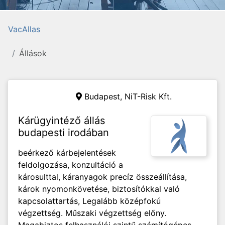
VacAllas
Állások
Budapest, NiT-Risk Kft.
Kárügyintéző állás
budapesti irodában
beérkező kárbejelentések
feldolgozása, konzultáció a
károsulttal, káranyagok precíz összeállítása,
károk nyomonkövetése, biztosítókkal való
kapcsolattartás, Legalább középfokú
végzettség. Műszaki végzettség előny.