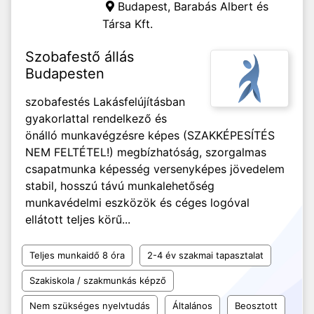
Budapest,
Barabás Albert és
Társa Kft.
Szobafestő állás
Budapesten
szobafestés Lakásfelújításban
gyakorlattal rendelkező és
önálló munkavégzésre képes (SZAKKÉPESÍTÉS
NEM FELTÉTEL!) megbízhatóság, szorgalmas
csapatmunka képesség versenyképes jövedelem
stabil, hosszú távú munkalehetőség
munkavédelmi eszközök és céges logóval
ellátott teljes körű...
Teljes munkaidő 8 óra
2-4 év szakmai tapasztalat
Szakiskola / szakmunkás képző
Nem szükséges nyelvtudás
Általános
Beosztott