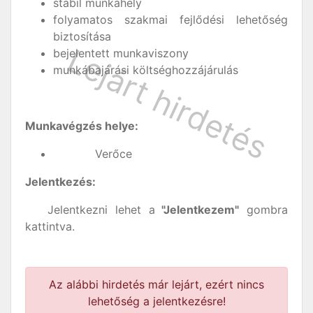
stabil munkahely
folyamatos szakmai fejlődési lehetőség
biztosítása
bejelentett munkaviszony
munkábajárási költséghozzájárulás
Munkavégzés helye:
Verőce
Jelentkezés:
Jelentkezni lehet a
"Jelentkezem"
gombra
kattintva.
Az alábbi hirdetés már lejárt, ezért nincs
lehetőség a jelentkezésre!