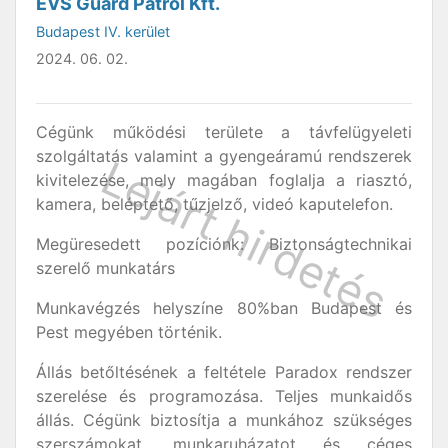
EVS Guard Patrol Kft.
Budapest IV. kerület
2024. 06. 02.
Cégünk működési területe a távfelügyeleti
szolgáltatás valamint a gyengeáramú rendszerek
kivitelezése, mely magában foglalja a riasztó,
kamera, beléptető, tűzjelző, videó kaputelefon.
Megüresedett pozíciónk: Biztonságtechnikai
szerelő munkatárs
Munkavégzés helyszíne 80%ban Budapest és
Pest megyében történik.
Állás betőltésének a feltétele Paradox rendszer
szerelése és programozása. Teljes munkaidős
állás. Cégünk biztosítja a munkához szükséges
szerszámokat, munkaruházatot és céges