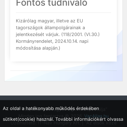
Fontos tudnivaló
Kizárólag magyar, illetve az EU
tagországok állampolgárainak a
jelentkezését várjuk. (118/2001. (VI.30.)
Kormányrendelet, 2024.10.14. napi
módosítása alapján.)
Az oldal a hatékonyabb működés érdekében
"Vác, Pest vármegyei régió állásportálja"
Minden jog fentartva © 2026.
VacAllas.hu
sütiket(cookie) használ. További információkért olvassa
Üzemeltető: IT-Nav Hungary Kft. | "Az elsők közé