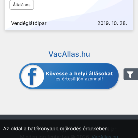
Általános
Vendéglátóipar
2019. 10. 28.
VacAllas.hu
Az oldal a hatékonyabb működés érdekében
"Vác, Pest vármegyei régió állásportálja"
Minden jog fentartva © 2026.
VacAllas.hu