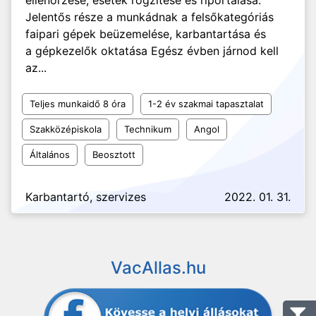
ellenőrzése, esetek rögzítése és riportálasa.
Jelentős része a munkádnak a felsőkategóriás
faipari gépek beüzemelése, karbantartása és
a gépkezelők oktatása Egész évben járnod kell
az...
Teljes munkaidő 8 óra
1-2 év szakmai tapasztalat
Szakközépiskola
Technikum
Angol
Általános
Beosztott
Karbantartó, szervizes
2022. 01. 31.
VacAllas.hu