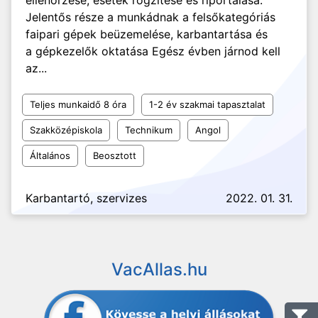
ellenőrzése, esetek rögzítése és riportálasa.
Jelentős része a munkádnak a felsőkategóriás
faipari gépek beüzemelése, karbantartása és
a gépkezelők oktatása Egész évben járnod kell
az...
Teljes munkaidő 8 óra
1-2 év szakmai tapasztalat
Szakközépiskola
Technikum
Angol
Általános
Beosztott
Karbantartó, szervizes
2022. 01. 31.
VacAllas.hu