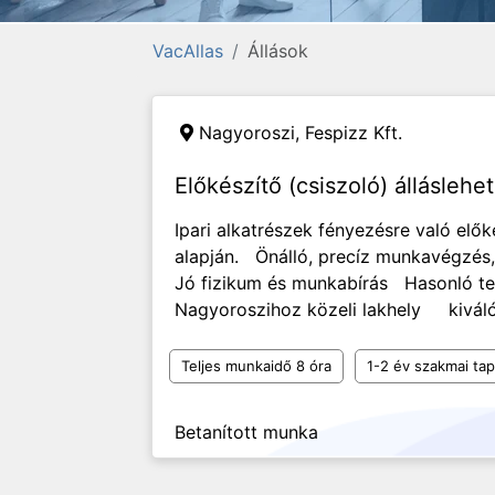
VacAllas
Állások
Nagyoroszi,
Fespizz Kft.
Előkészítő (csiszoló) állásleh
Ipari alkatrészek fényezésre való elők
alapján. Önálló, precíz munkavégzé
Jó fizikum és munkabírás Hasonló ter
Nagyoroszihoz közeli lakhely kiváló.
Teljes munkaidő 8 óra
1-2 év szakmai tap
Betanított munka