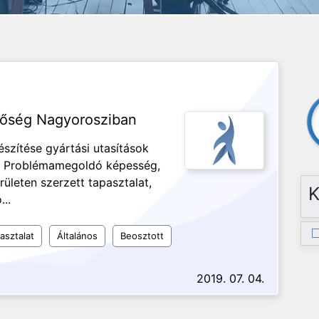
etőség Nagyorosziban
észítése gyártási utasítások
s, Problémamegoldó képesség,
ületen szerzett tapasztalat,
K
..
asztalat
Általános
Beosztott
2019. 07. 04.