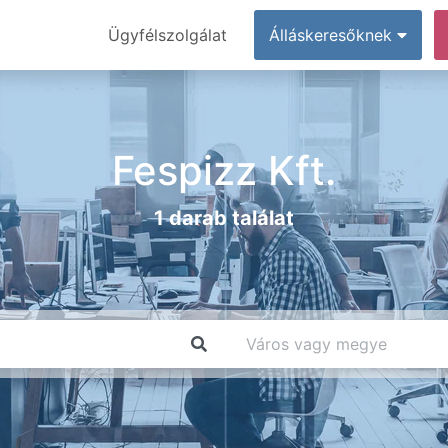
Ügyfélszolgálat
Álláskeresőknek
Fespizz Kft.
1 darab találat