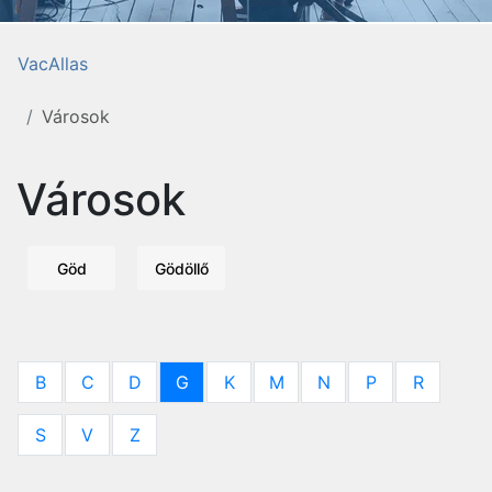
VacAllas
Városok
Városok
Göd
Gödöllő
B
C
D
G
K
M
N
P
R
S
V
Z