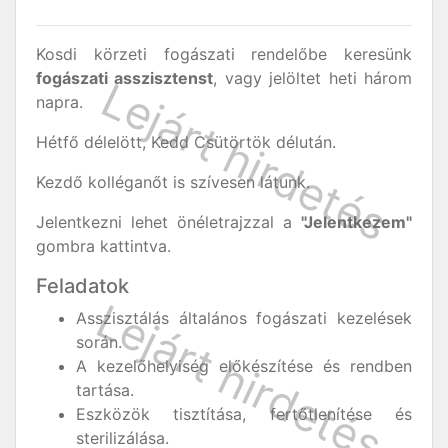
Kosdi körzeti fogászati rendelőbe keresünk
fogászati asszisztenst
, vagy jelöltet heti három
napra.
Hétfő délelött, Kedd Csütörtök délután.
Kezdő kolléganőt is szívesen látunk.
Jelentkezni lehet önéletrajzzal a
"Jelentkezem"
gombra kattintva.
Feladatok
Asszisztálás általános fogászati kezelések
során.
A kezelőhelyiség előkészítése és rendben
tartása.
Eszközök tisztítása, fertőtlenítése és
sterilizálása.