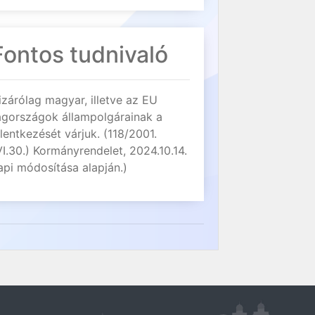
Fontos tudnivaló
izárólag magyar, illetve az EU
agországok állampolgárainak a
elentkezését várjuk. (118/2001.
VI.30.) Kormányrendelet, 2024.10.14.
api módosítása alapján.)