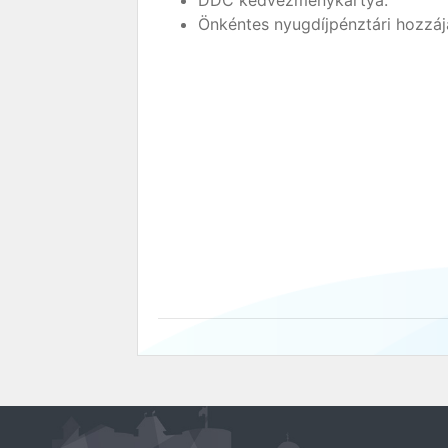
DDC kedvezménykártya.
Önkéntes nyugdíjpénztári hozzáj