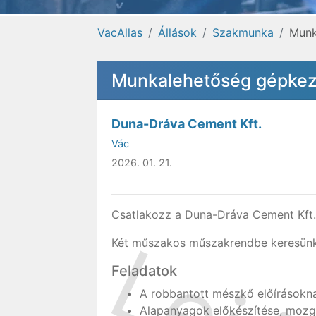
VacAllas
Állások
Szakmunka
Munk
Munkalehetőség gépkez
Duna-Dráva Cement Kft.
Vác
2026. 01. 21.
Csatlakozz a Duna-Dráva Cement Kft.
Két műszakos műszakrendbe keresünk
Feladatok
A robbantott mészkő előírásoknak
Alapanyagok előkészítése, mozg