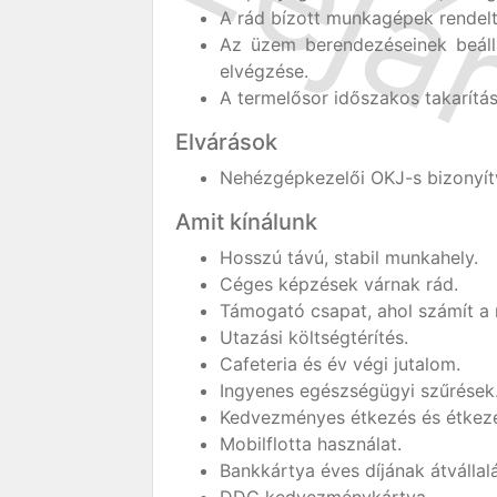
A rád bízott munkagépek rendelt
Az üzem berendezéseinek beállít
elvégzése.
A termelősor időszakos takarítás
Elvárások
Nehézgépkezelői OKJ-s bizonyít
Amit kínálunk
Hosszú távú, stabil munkahely.
Céges képzések várnak rád.
Támogató csapat, ahol számít a
Utazási költségtérítés.
Cafeteria és év végi jutalom.
Ingyenes egészségügyi szűrések
Kedvezményes étkezés és étkezé
Mobilflotta használat.
Bankkártya éves díjának átvállal