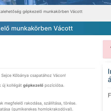
alehetőség gépkezelő munkakörben Vácott
elő munkakörben Vácott
 Sejce Kőbánya csapatához Vácon!
á
 új kollégát
gépkezelő
pozícióba.
F
 megfelelő rakodása, szállítása, törése.
atása (gumikerekes homlokrakodóval).