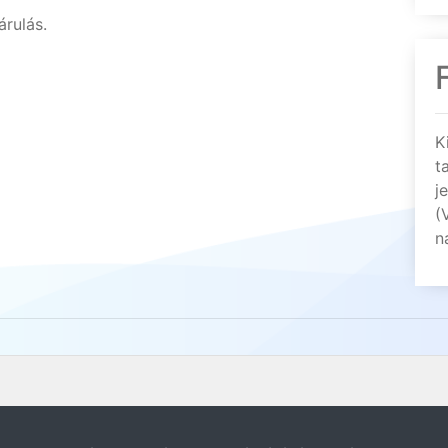
árulás.
K
t
j
(
n