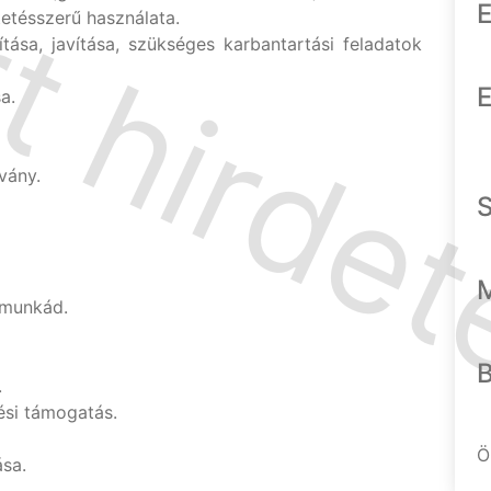
E
etésszerű használata.
ása, javítása, szükséges karbantartási feladatok
E
a.
vány.
 munkád.
.
si támogatás.
Ö
ása.