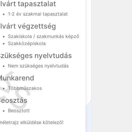
lvárt tapasztalat
1-2 év szakmai tapasztalat
lvárt végzettség
Szakiskola / szakmunkás képző
Szakközépiskola
Szükséges nyelvtudás
Nem szükséges nyelvtudás
Munkarend
Többműszakos
Beosztás
Beosztott
néletrajz elküldése kötelező!