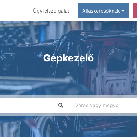
Ügyfélszolgálat
Álláskeresőknek
Gépkezelő