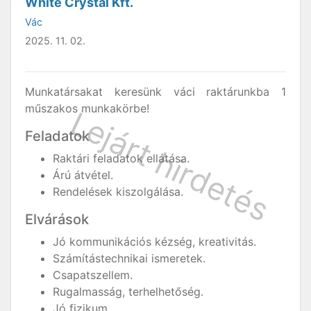
White Crystal Kft.
Vác
2025. 11. 02.
Munkatársakat keresünk váci raktárunkba 1
műszakos munkakörbe!
Feladatok
Raktári feladatok ellátása.
Árú átvétel.
Rendelések kiszolgálása.
Elvárások
Jó kommunikációs kézség, kreativitás.
Számítástechnikai ismeretek.
Csapatszellem.
Rugalmasság, terhelhetőség.
Jó fizikum.