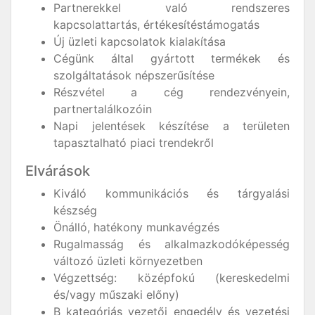
Partnerekkel való rendszeres
kapcsolattartás, értékesítéstámogatás
Új üzleti kapcsolatok kialakítása
Cégünk által gyártott termékek és
szolgáltatások népszerűsítése
Részvétel a cég rendezvényein,
partnertalálkozóin
Napi jelentések készítése a területen
tapasztalható piaci trendekről
Elvárások
Kiváló kommunikációs és tárgyalási
készség
Önálló, hatékony munkavégzés
Rugalmasság és alkalmazkodóképesség
változó üzleti környezetben
Végzettség: középfokú (kereskedelmi
és/vagy műszaki előny)
B kategóriás vezetői engedély és vezetési