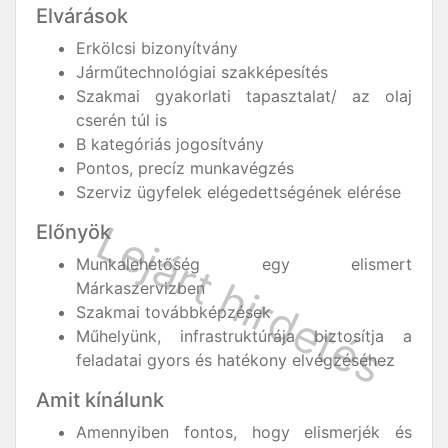
Elvárások
Erkölcsi bizonyítvány
Járműtechnológiai szakképesítés
Szakmai gyakorlati tapasztalat/ az olaj
cserén túl is
B kategóriás jogosítvány
Pontos, precíz munkavégzés
Szerviz ügyfelek elégedettségének elérése
Előnyök
Munkalehetőség egy elismert
Márkaszervizben
Szakmai továbbképzések
Műhelyünk, infrastruktúrája biztosítja a
feladatai gyors és hatékony elvégzéséhez
Amit kínálunk
Amennyiben fontos, hogy elismerjék és