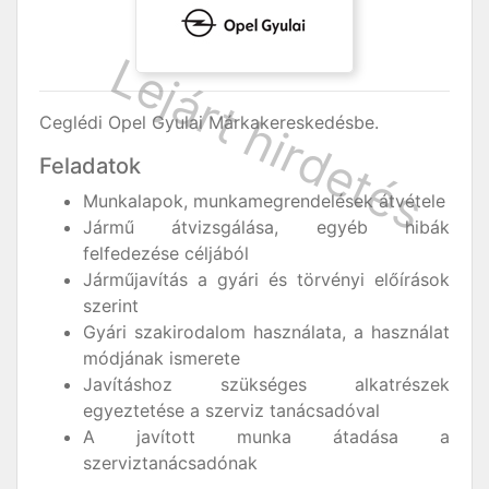
Ceglédi Opel Gyulai Márkakereskedésbe.
Feladatok
Munkalapok, munkamegrendelések átvétele
Jármű átvizsgálása, egyéb hibák
felfedezése céljából
Járműjavítás a gyári és törvényi előírások
szerint
Gyári szakirodalom használata, a használat
módjának ismerete
Javításhoz szükséges alkatrészek
egyeztetése a szerviz tanácsadóval
A javított munka átadása a
szerviztanácsadónak