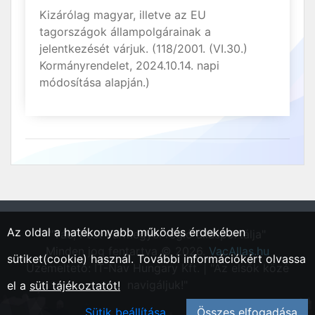
Kizárólag magyar, illetve az EU
tagországok állampolgárainak a
jelentkezését várjuk. (118/2001. (VI.30.)
Kormányrendelet, 2024.10.14. napi
módosítása alapján.)
Az oldal a hatékonyabb működés érdekében
"Vác, Pest vármegyei régió állásportálja"
Minden jog fentartva © 2026.
VacAllas.hu
sütiket(cookie) használ. További információkért olvassa
Üzemeltető: IT-Nav Hungary Kft. | "Az elsők közé
navigáljuk!"
el a
süti tájékoztatót!
Sütik beállítása
Összes elfogadása