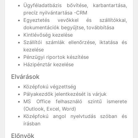
Ügyféladatbázis bővítése, karbantartása,
precíz nyilvántartása -CRM
Egyeztetés vevőkkel és szállítókkal,
dokumentációk begyűjtse, továbbítása
Kintlévőség kezelése
Szállítói számlák ellenőrzése, iktatása és
kezelése
Pénzügyi riportok készítése
Házipénztár kezelése
Elvárások
Középfokú végzettség
Pályakezdők jelentkezését is várjuk
MS Office felhasználó szintű ismerete
(Outlook, Excel, Word)
Középfokú angol nyelvtudás szóban és
írásban
Előnyök