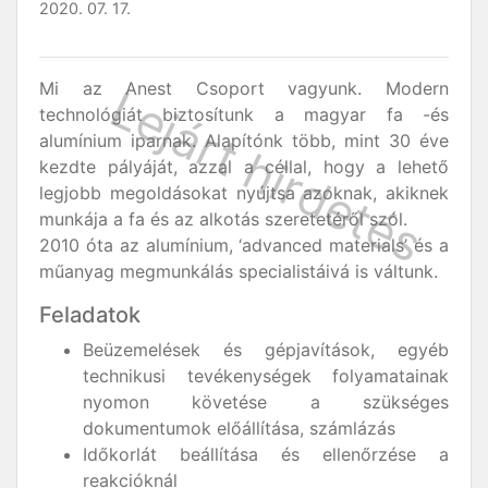
2020. 07. 17.
Mi az Anest Csoport vagyunk. Modern
technológiát biztosítunk a magyar fa -és
alumínium iparnak. Alapítónk több, mint 30 éve
kezdte pályáját, azzal a céllal, hogy a lehető
legjobb megoldásokat nyújtsa azoknak, akiknek
munkája a fa és az alkotás szeretetéről szól.
2010 óta az alumínium, ‘advanced materials’ és a
műanyag megmunkálás specialistáivá is váltunk.
Feladatok
Beüzemelések és gépjavítások, egyéb
technikusi tevékenységek folyamatainak
nyomon követése a szükséges
dokumentumok előállítása, számlázás
Időkorlát beállítása és ellenőrzése a
reakcióknál