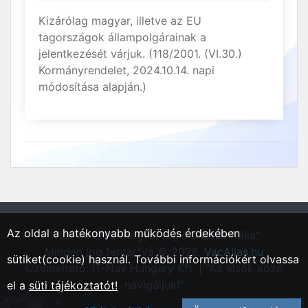
Kizárólag magyar, illetve az EU
tagországok állampolgárainak a
jelentkezését várjuk. (118/2001. (VI.30.)
Kormányrendelet, 2024.10.14. napi
módosítása alapján.)
Az oldal a hatékonyabb működés érdekében
"Vác, Pest vármegyei régió állásportálja"
Minden jog fentartva © 2026.
VacAllas.hu
sütiket(cookie) használ. További információkért olvassa
Üzemeltető: IT-Nav Hungary Kft. | "Az elsők közé
navigáljuk!"
el a
süti tájékoztatót!