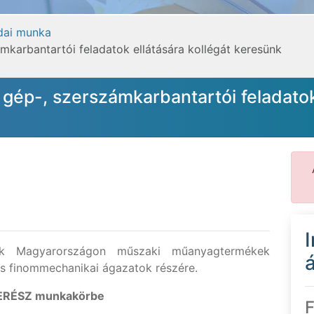
odai munka
karbantartói feladatok ellátására kollégát keresünk
p-, szerszámkarbantartói feladatok 
ik Magyarországon műszaki műanyagtermékek
á
i és finommechanikai ágazatok részére.
RÉSZ munkakörbe
F