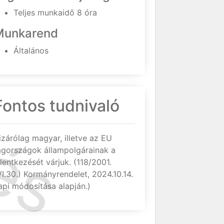
Teljes munkaidő 8 óra
Munkarend
Általános
Fontos tudnivaló
izárólag magyar, illetve az EU
agországok állampolgárainak a
elentkezését várjuk. (118/2001.
VI.30.) Kormányrendelet, 2024.10.14.
api módosítása alapján.)