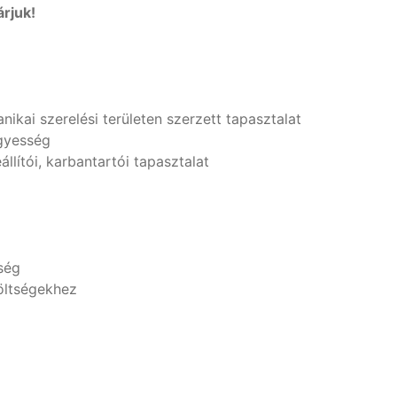
árjuk!
ikai szerelési területen szerzett tapasztalat
ügyesség
lítói, karbantartói tapasztalat
ség
öltségekhez