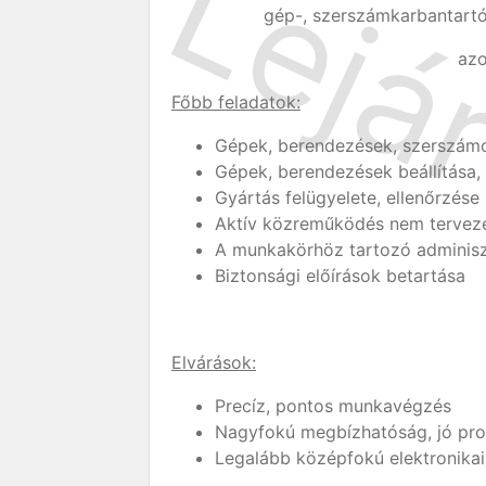
gép-, szerszámkarbantartói
azo
Főbb feladatok:
Gépek, berendezések, szerszámok 
Gépek, berendezések beállítása
Gyártás felügyelete, ellenőrzése
Aktív közreműködés nem terveze
A munkakörhöz tartozó adminiszt
Biztonsági előírások betartása
Elvárások:
Precíz, pontos munkavégzés
Nagyfokú megbízhatóság, jó p
Legalább középfokú elektronikai