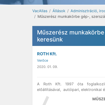
VacAllas
Állások
Adminisztráció, ir
Műszerész munkakörbe gép-, szerszám
Műszerész munkakörbe gé
keresünk
ROTH Kft.
Verőce
2020. 01. 09.
A Roth Kft. 1997 óta foglalkoz
előállításával, autóipari, elektronika
MŰSZE