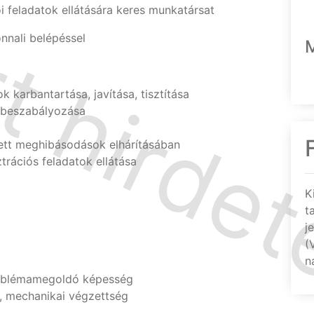
 feladatok ellátására keres munkatársat
nnali belépéssel
karbantartása, javítása, tisztítása
, beszabályozása
tt meghibásodások elhárításában
rációs feladatok ellátása
K
t
j
(
n
roblémamegoldó képesség
, mechanikai végzettség