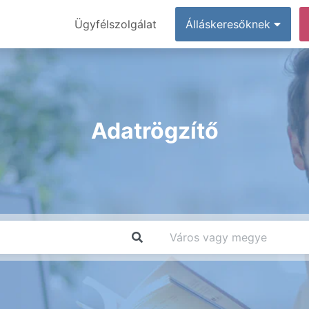
Ügyfélszolgálat
Álláskeresőknek
Adatrögzítő