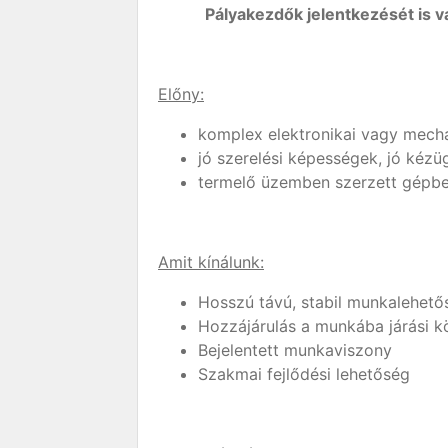
Pályakezdők jelentkezését is v
Előny:
komplex elektronikai vagy mechan
jó szerelési képességek, jó kéz
termelő üzemben szerzett gépbeál
Amit kínálunk:
Hosszú távú, stabil munkalehető
Hozzájárulás a munkába járási k
Bejelentett munkaviszony
Szakmai fejlődési lehetőség