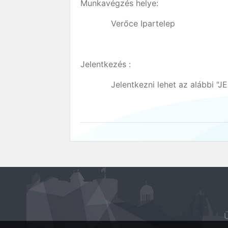
Munkavégzés helye:
Verőce Ipartelep
Jelentkezés :
Jelentkezni lehet az alábbi "JEL
Ü