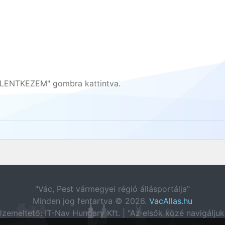
ENTKEZEM" gombra kattintva.
"Vác, Pest vármegyei régió állásportálja"
Minden jog fentartva © 2026.
VacAllas.hu
zemeltető: IT-Nav Hungary Kft. | "Az elsők közé navigáljuk