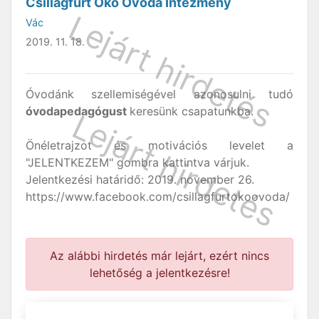
Csillagfürt Öko Óvoda Intézmény
Vác
2019. 11. 18.
Óvodánk szellemiségével azonosulni tudó
óvodapedagógust
keresünk csapatunkba.
Önéletrajzot és motivációs levelet a
"JELENTKEZEM" gombra kattintva várjuk.
Jelentkezési határidő: 2019. november 26.
https://www.facebook.com/csillagfurtokoovoda/
Az alábbi hirdetés már lejárt, ezért nincs
lehetőség a jelentkezésre!