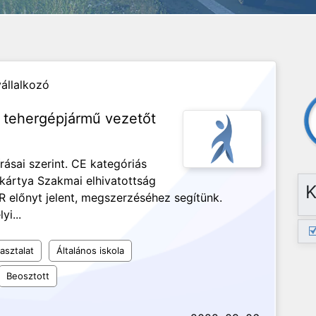
állalkozó
s tehergépjármű vezetőt
rásai szerint. CE kategóriás
 kártya Szakmai elhivatottság
K
R előnyt jelent, megszerzéséhez segítünk.
i...
asztalat
Általános iskola
Beosztott