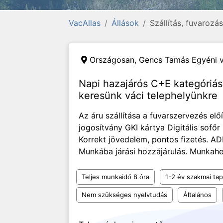
VacAllas
Állások
Szállítás, fuvarozás
Országosan,
Gencs Tamás Egyéni v
Napi hazajárós C+E kategóriá
keresünk váci telephelyünkre
Az áru szállítása a fuvarszervezés előí
jogosítvány GKI kártya Digitális sofőr
Korrekt jövedelem, pontos fizetés. AD
Munkába járási hozzájárulás. Munkahely
Teljes munkaidő 8 óra
1-2 év szakmai tap
Nem szükséges nyelvtudás
Általános