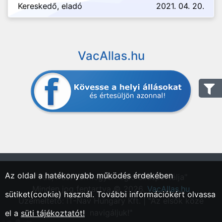
Kereskedő, eladó
2021. 04. 20.
VacAllas.hu
Az oldal a hatékonyabb működés érdekében
"Vác, Pest vármegyei régió állásportálja"
Minden jog fentartva © 2026.
VacAllas.hu
sütiket(cookie) használ. További információkért olvassa
Üzemeltető: IT-Nav Hungary Kft. | "Az elsők közé
navigáljuk!"
el a
süti tájékoztatót!