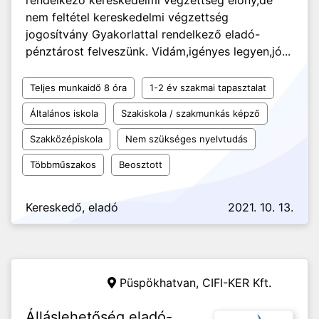
rendelkező kereskedelmi végzettség előny,de
nem feltétel kereskedelmi végzettség
jogosítvány Gyakorlattal rendelkező eladó-
pénztárost felveszünk. Vidám,igényes legyen,jó...
Teljes munkaidő 8 óra
1-2 év szakmai tapasztalat
Általános iskola
Szakiskola / szakmunkás képző
Szakközépiskola
Nem szükséges nyelvtudás
Többműszakos
Beosztott
Kereskedő, eladó
2021. 10. 13.
Püspökhatvan,
CIFI-KER Kft.
Álláslehetőség eladó-