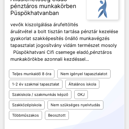
pénztáros munkakörben
Püspökhatvanban
vevők kiszolgálása árufeltöltés
áruátvétel a bolt tisztán tartása pénztár kezelése
gyakorlat szakképesítés önálló munkavégzés
tapasztalat jogosítvány vidám természet mosoly
Püspökhatvani Cifi csemege eladó,pénztáros
munkakörökbe azonnali kezdéssel...
Teljes munkaidő 8 óra
Nem igényel tapasztalatot
1-2 év szakmai tapasztalat
Általános iskola
Szakiskola / szakmunkás képző
OKJ
Szakközépiskola
Nem szükséges nyelvtudás
Többműszakos
Beosztott