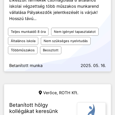
Elkészült termékek csomagolása 8 általános
iskolai végzettség több műszakos munkarend
vállalása Pályakezdők jelentkezését is várjuk!
Hosszú távú...
Teljes munkaidő 8 óra
Nem igényel tapasztalatot
Általános iskola
Nem szükséges nyelvtudás
Többműszakos
Beosztott
Betanított munka
2025. 05. 16.
Verőce,
ROTH Kft.
Betanított hölgy
kollégákat keresünk