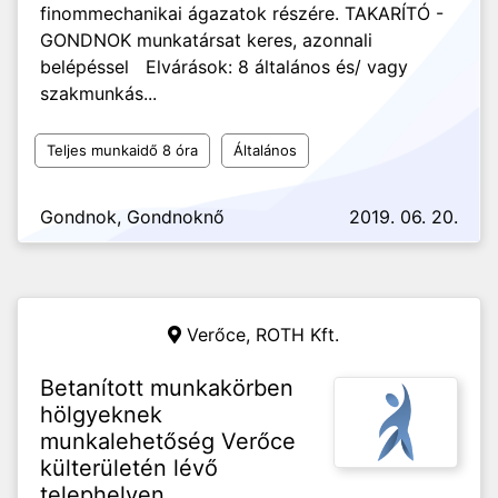
finommechanikai ágazatok részére. TAKARÍTÓ -
GONDNOK munkatársat keres, azonnali
belépéssel Elvárások: 8 általános és/ vagy
szakmunkás...
Teljes munkaidő 8 óra
Általános
Gondnok, Gondnoknő
2019. 06. 20.
Verőce,
ROTH Kft.
Betanított munkakörben
hölgyeknek
munkalehetőség Verőce
külterületén lévő
telephelyen