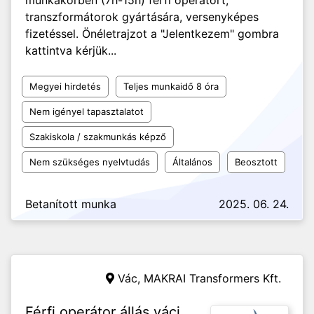
munkakőrben (7h-15h) férfi operátort,
transzformátorok gyártására, versenyképes
fizetéssel. Önéletrajzot a "Jelentkezem" gombra
kattintva kérjük...
Megyei hirdetés
Teljes munkaidő 8 óra
Nem igényel tapasztalatot
Szakiskola / szakmunkás képző
Nem szükséges nyelvtudás
Általános
Beosztott
Betanított munka
2025. 06. 24.
Vác,
MAKRAI Transformers Kft.
Férfi operátor állás váci