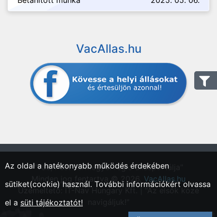
Betanított munka
2025. 05. 06.
VacAllas.hu
Az oldal a hatékonyabb működés érdekében
"Vác, Pest vármegyei régió állásportálja"
Minden jog fentartva © 2026.
VacAllas.hu
sütiket(cookie) használ. További információkért olvassa
Üzemeltető: IT-Nav Hungary Kft. | "Az elsők közé
navigáljuk!"
el a
süti tájékoztatót!